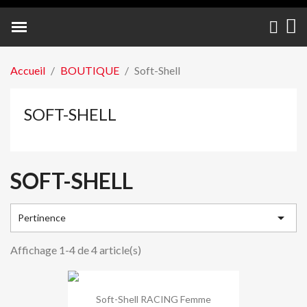
NOS PARTENAIRES
Accueil
BOUTIQUE
Soft-Shell
SOFT-SHELL
SOFT-SHELL

Pertinence
Affichage 1-4 de 4 article(s)
Soft-Shell RACING Femme